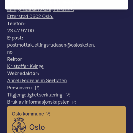
Oslo kommune, Utdanningsetaten,
Ellingsrudåsen skole, PB 6127,
Etterstad 0602 Oslo.
Telefon:
23 47 97 00
E-post:
postmottak.ellingsrudasen@osloskolen.
no
Rektor
Kristoffer Kvinge
Webredaktør:
Anneli Fedreheim Sørflaten
Personvern
Tilgjengelighetserklæring
Bruk av informasjonskapsler
Oslo kommune