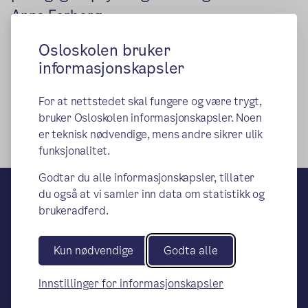
Anne Forberg.
Osloskolen bruker
informasjonskapsler
Publisert:
07.04.2015
Endret:
29.10.2019
For at nettstedet skal fungere og være trygt,
bruker Osloskolen informasjonskapsler. Noen
er teknisk nødvendige, mens andre sikrer ulik
funksjonalitet.
Godtar du alle informasjonskapsler, tillater
Ellingsrudåsen skole
du også at vi samler inn data om statistikk og
brukeradferd.
– en del av Osloskolen
Besøks- og leveringsadresse:
Kun nødvendige
Godta alle
Bredtvetveien 2, 0950 OSLO (ny
lokasjon fra 28.07.2025)
Innstillinger for informasjonskapsler
Postadresse: