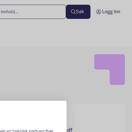
Søk
Logg inn
Dysleksiplan
Skolens dysleksiplan.pdf
oen er teknisk nødvendige,