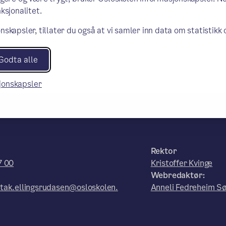
ksjonalitet.
nskapsler, tillater du også at vi samler inn data om statistikk
Godta alle
sjonskapsler
Rektor
7 00
Kristoffer Kvinge
Webredaktør:
tak.ellingsrudasen@osloskolen.
Anneli Fedreheim Sø