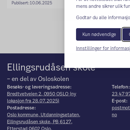
Publisert:
10.06.2025
mens andre sikrer ulik fun
Godtar du alle informasjo
Kun nødvendige
Innstillinger for informa
Ellingsrudåsen skole
– en del av Osloskolen
Besøks- og leveringsadresse:
Telefon:
Bredtvetveien 2, 0950 OSLO (ny
23 47 9
lokasjon fra 28.07.2025)
E-post:
Postadresse:
postmot
Oslo kommune, Utdanningsetaten,
no
Ellingsrudåsen skole, PB 6127,
Etterstad 0602 Oslo.