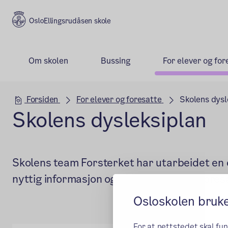
Ellingsrudåsen skole
Om skolen
Bussing
For elever og for
Hovedseksjon
Forsiden
For elever og foresatte
Skolens dysl
Skolens dysleksiplan
Skolens team Forsterket har utarbeidet en 
nyttig informasjon og råd til lærere og foresa
Osloskolen bruk
For at nettstedet skal fu