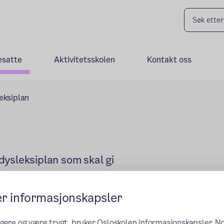
esatte
Aktivitetsskolen
Kontakt oss
eksiplan
dysleksiplan som skal gi
tte. Ta gjerne en titt!
er informasjonskapsler
ngere og være trygt, bruker Osloskolen informasjonskapsler. N