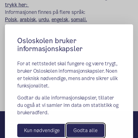
trykk her:
Informasjonen finnes på flere språk:
Polsk
,
arabisk
,
urdu
,
engelsk
,
somali.
Osloskolen bruker
informasjonskapsler
For at nettstedet skal fungere og være trygt,
bruker Osloskolen informasjonskapsler. Noen
Publisert:
12.10.2023
Endret:
16.04.2024
er teknisk nødvendige, mens andre sikrer ulik
funksjonalitet.
Godtar du alle informasjonskapsler, tillater
du også at vi samler inn data om statistikk og
brukeradferd.
Ellingsrudåsen skole
Kun nødvendige
Godta alle