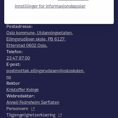
– en del av Osloskolen
Innstillinger for informasjonskapsler
Besøks- og leveringsadresse:
Bredtvetveien 2, 0950 OSLO (ny
lokasjon fra 28.07.2025)
Postadresse:
Oslo kommune, Utdanningsetaten,
Ellingsrudåsen skole, PB 6127,
Etterstad 0602 Oslo.
Telefon:
23 47 97 00
E-post:
postmottak.ellingsrudasen@osloskolen.
no
Rektor
Kristoffer Kvinge
Webredaktør:
Anneli Fedreheim Sørflaten
Personvern
Tilgjengelighetserklæring