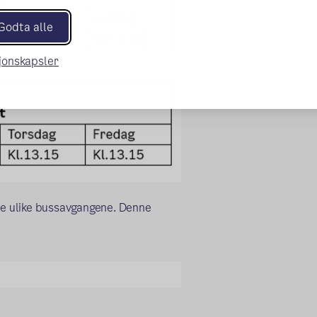
Godta alle
sjonskapsler
 de ulike bussavgangene. Denne