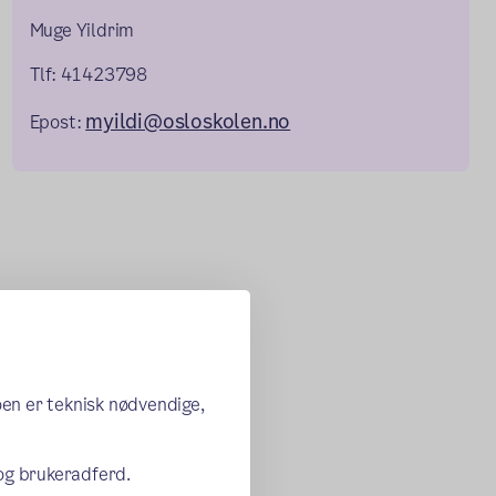
Muge Yildrim
Tlf: 41423798
myildi@osloskolen.no
Epost:
oen er teknisk nødvendige,
 og brukeradferd.