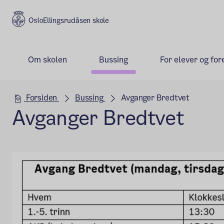
Ellingsrudåsen skole
Om skolen
Bussing
For elever og for
Hovedseksjon
Forsiden
Bussing
Avganger Bredtvet
Avganger Bredtvet